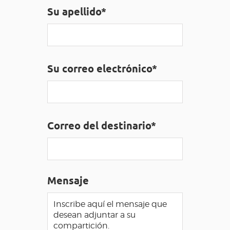
Su apellido*
ACCESO PARA DISCAPACITADOS
ES
AVEYRON VIVRE VRAI
Su correo electrónico*
Correo del destinario*
Mensaje