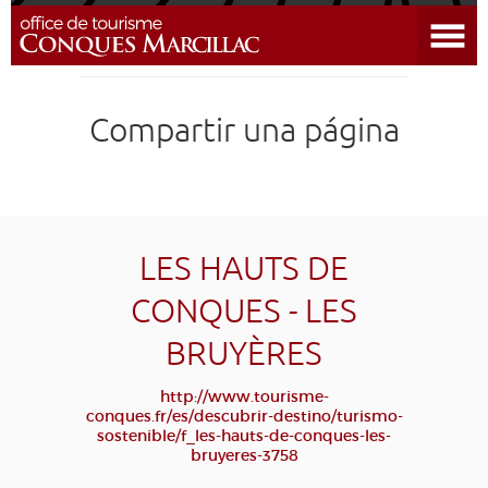
Abrir el menú
DESCUBRIR EL DESTINO
Compartir una página
CONQUES
PREPARAR MI ESTADÍA
LLEGAR
LES HAUTS DE
CONQUES - LES
AGENDA
BRUYÈRES
EDUCATIVO
COMPOSTELA
GRUPO
PRENSA
http://www.tourisme-
conques.fr/es/descubrir-destino/turismo-
GRANDS SITES OCCITANIE
sostenible/f_les-hauts-de-conques-les-
MI SELECCIÓN
bruyeres-3758