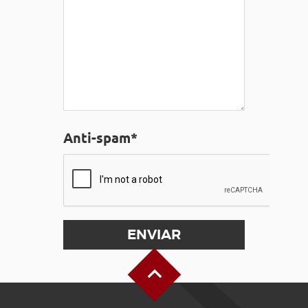
Anti-spam*
Alto de la página