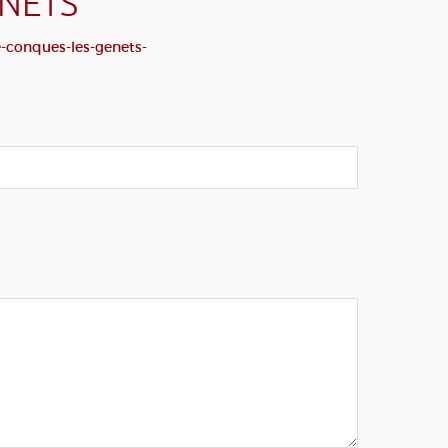
ENÊTS
e-conques-les-genets-