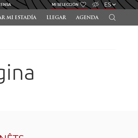
ACCESO PARA DISCAPACITADOS
ES
RENSA
MI SELECCIÓN
BUSCAR
AR MI ESTADÍA
LLEGAR
AGENDA
gina