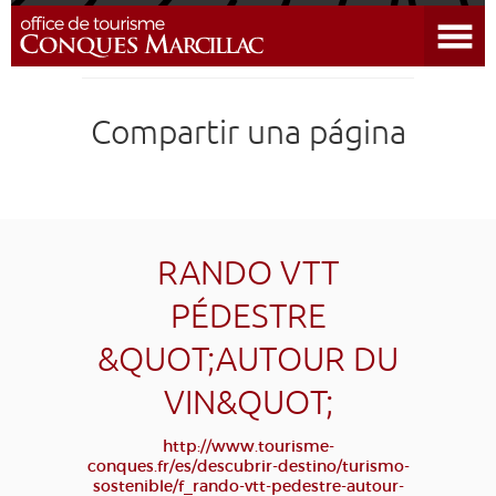
Abrir el menú
DESCUBRIR EL DESTINO
Compartir una página
CONQUES
PREPARAR MI ESTADÍA
LLEGAR
RANDO VTT
PÉDESTRE
AGENDA
&QUOT;AUTOUR DU
EDUCATIVO
COMPOSTELA
GRUPO
PRENSA
VIN&QUOT;
GRANDS SITES OCCITANIE
http://www.tourisme-
MI SELECCIÓN
conques.fr/es/descubrir-destino/turismo-
sostenible/f_rando-vtt-pedestre-autour-