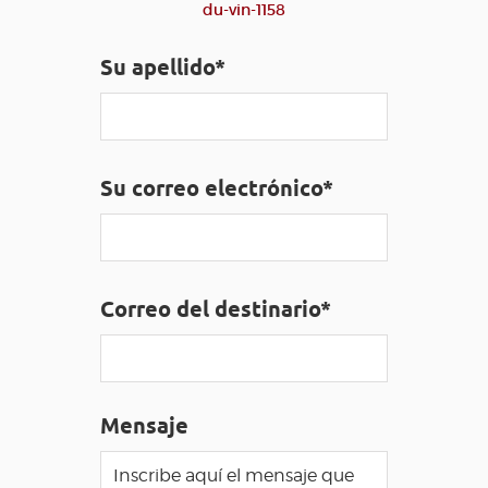
du-vin-1158
ACCESO PARA DISCAPACITADOS
ES
Su apellido*
AVEYRON VIVRE VRAI
Su correo electrónico*
Correo del destinario*
Mensaje