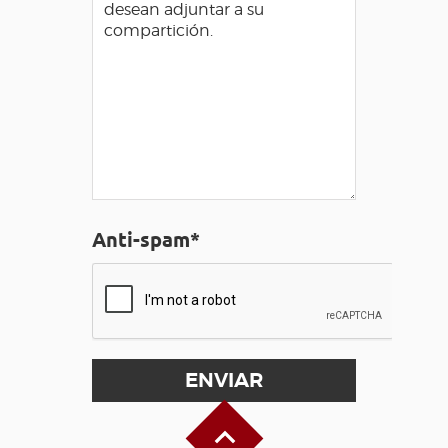
Anti-spam*
Alto de la página