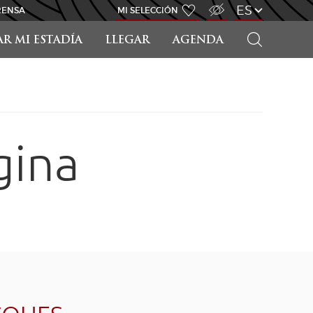
ACCESO PARA DISCAPACITADOS
ES
RENSA
MI SELECCIÓN
BUSCAR
AR MI ESTADÍA
LLEGAR
AGENDA
gina