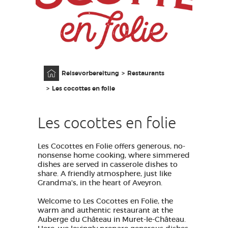
ZUGANG FÜR SEHBEHINDERT
DE
AVEYRON VIVRE VRAI
Anfangsseite
Reisevorbereitung
Restaurants
Les cocottes en folie
Les cocottes en folie
Les Cocottes en Folie offers generous, no-
nonsense home cooking, where simmered
dishes are served in casserole dishes to
share. A friendly atmosphere, just like
Grandma's, in the heart of Aveyron.
Welcome to Les Cocottes en Folie, the
warm and authentic restaurant at the
Auberge du Château in Muret-le-Château.