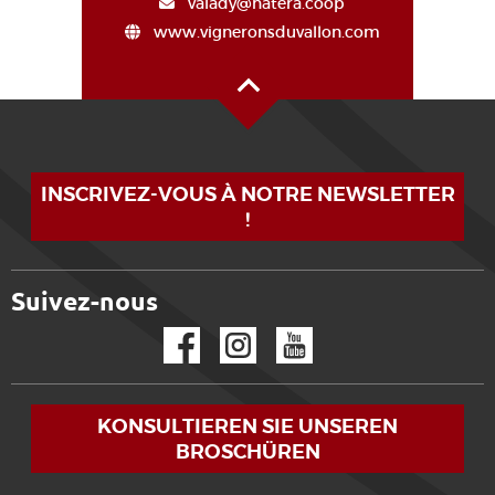
valady@natera.coop
www.vigneronsduvallon.com
Oben auf der Seite
INSCRIVEZ-VOUS À NOTRE NEWSLETTER
!
Suivez-nous
Facebook
Instagram
YouTube
KONSULTIEREN SIE UNSEREN
BROSCHÜREN