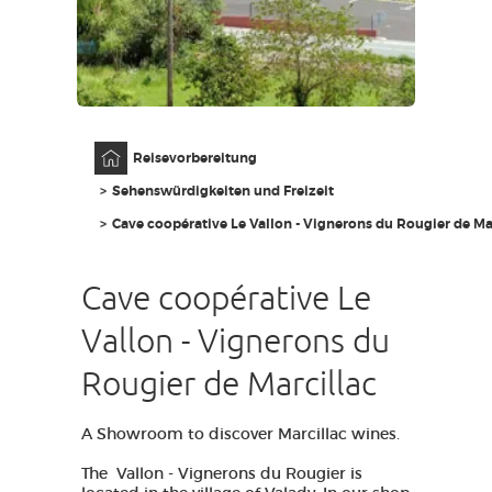
ZUGANG FÜR SEHBEHINDERT
DE
AVEYRON VIVRE VRAI
Anfangsseite
Reisevorbereitung
Sehenswürdigkeiten und Freizeit
Cave coopérative Le Vallon - Vignerons du Rougier de Ma
Cave coopérative Le
Vallon - Vignerons du
Rougier de Marcillac
A Showroom to discover Marcillac wines.
The Vallon - Vignerons du Rougier is