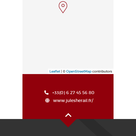
Leaflet
| ©
OpenStreetMap
contributors
+33(0) 6 27 45 56 80
www.julesherail.fr/
Oben auf der Seite