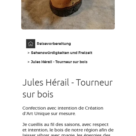
ZUGANG FÜR SEHBEHINDERT
DE
AVEYRON VIVRE VRAI
Anfangsseite
Reisevorbereitung
Sehenswürdigkeiten und Freizeit
Jules Hérail - Tourneur sur bois
Jules Hérail - Tourneur
sur bois
Confection avec intention de Création
d'Art Unique sur mesure.
Je cueillis au fil des saisons, avec respect
et intention,
le bois de notre région afin de
laisser vibrer avec magie,
les énergies des