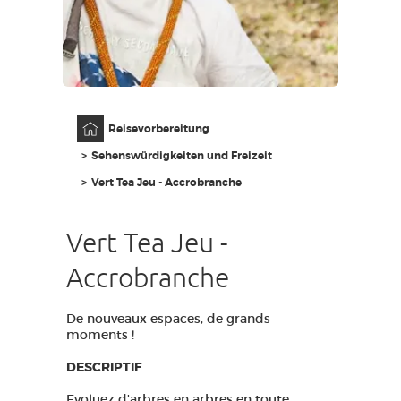
ZUGANG FÜR SEHBEHINDERT
DE
AVEYRON VIVRE VRAI
Anfangsseite
Reisevorbereitung
Sehenswürdigkeiten und Freizeit
Vert Tea Jeu - Accrobranche
Vert Tea Jeu -
Accrobranche
De nouveaux espaces, de grands
moments !
DESCRIPTIF
Evoluez d'arbres en arbres en toute