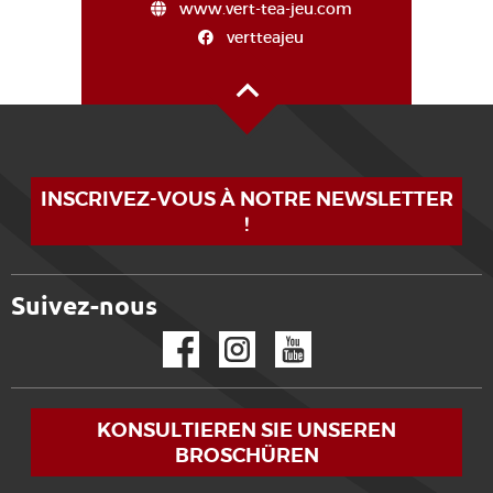
www.vert-tea-jeu.com
vertteajeu
Oben auf der Seite
INSCRIVEZ-VOUS À NOTRE NEWSLETTER
!
Suivez-nous
Facebook
Instagram
YouTube
KONSULTIEREN SIE UNSEREN
BROSCHÜREN