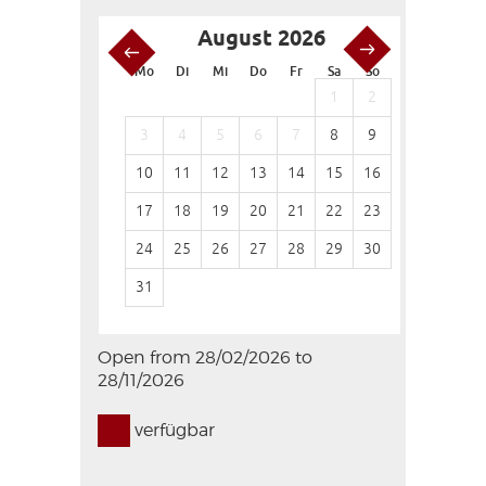
August 2026
S
Mo
Di
Mi
Do
Fr
Sa
So
Mo
Di
1
2
1
3
4
5
6
7
8
9
7
8
10
11
12
13
14
15
16
14
15
17
18
19
20
21
22
23
21
22
24
25
26
27
28
29
30
28
29
31
Open from 28/02/2026 to
28/11/2026
verfügbar