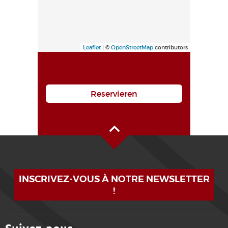
Leaflet
| ©
OpenStreetMap
contributors
Reservieren
Oben auf der Seite
INSCRIVEZ-VOUS À NOTRE NEWSLETTER
!