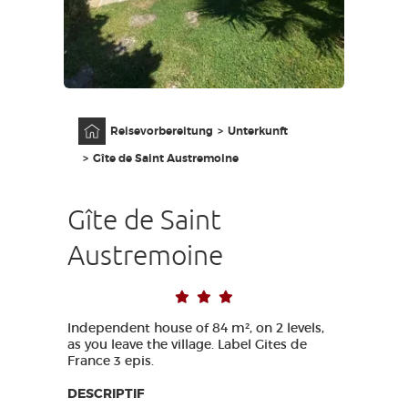
ZUGANG FÜR SEHBEHINDERT
DE
AVEYRON VIVRE VRAI
Anfangsseite
Reisevorbereitung
Unterkunft
Gîte de Saint Austremoine
Gîte de Saint
Austremoine
Independent house of 84 m², on 2 levels,
as you leave the village. Label Gites de
France 3 epis.
DESCRIPTIF