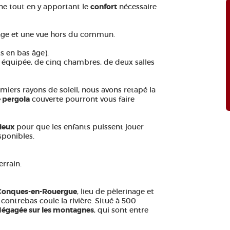
ne tout en y apportant le
confort
nécessaire
age et une vue hors du commun.
s en bas âge).
n équipée, de cinq chambres, de deux salles
miers rayons de soleil, nous avons retapé la
e pergola
couverte pourront vous faire
ieux
pour que les enfants puissent jouer
sponibles.
errain.
Conques-en-Rouergue
, lieu de pèlerinage et
contrebas coule la rivière. Situé à 500
dégagée sur les montagnes
, qui sont entre