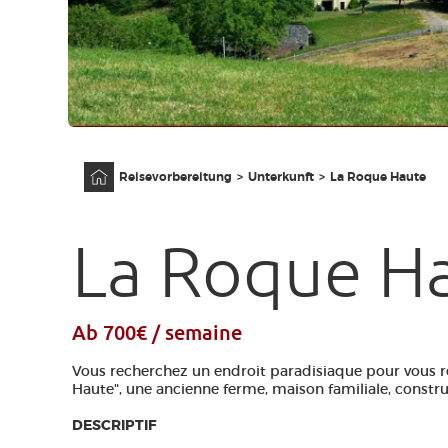
Anfangsseite
Reisevorbereitung
Unterkunft
La Roque Haute
La Roque H
Ab 700€ / semaine
Vous recherchez un endroit paradisiaque pour vous r
Haute", une ancienne ferme, maison familiale, construi
DESCRIPTIF