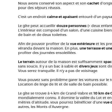
Nous avons conservé son aspect et son
cachet
d'origi
pour des séjours réussis.
C'est un endroit
calme et apaisant
entouré d'un pays
Le gîte peut accueillir
douze personnes
(+ deux enfant
L'intérieur est composé d'un salon, d'une cuisine bie
de bain et de deux toilettes.
Afin de pouvoir profiter de la
vue extérieure
et les pre
véranda devant la maison. En plus,
une terrasse et un
profiter des journées ensoleillées.
Le terrain
autour de la maison est suffisamment
spac
sans soucis. Il y a un bac à sable et
divers jeux
sont di
Vous serez tranquille. Il n'y a pas de voisinage.
Vous pouvez sans problème garer les voitures sur le t
Location de linge de lit et de salle de bain possible.
Le gîte se trouve à 4 km de Grand-Vabre et
10 km de 
mondialement connu. Il domine la vallée du Lot et en 
mètres d'altitude, vous pourrez bénéficier d'une
vue 
autres, les Monts d'Auvergne.