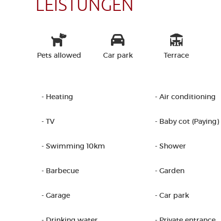
LEISTUNGEN
Pets allowed
Car park
Terrace
- Heating
- Air conditioning
- TV
- Baby cot (Paying)
- Swimming 10km
- Shower
- Barbecue
- Garden
- Garage
- Car park
- Drinking water
- Private entrance