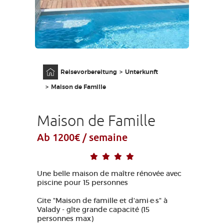
ZUGANG FÜR SEHBEHINDERT
DE
AVEYRON VIVRE VRAI
Anfangsseite
Reisevorbereitung
Unterkunft
Maison de Famille
Maison de Famille
Ab 1200€ / semaine
Une belle maison de maître rénovée avec
piscine pour 15 personnes
Gite "Maison de famille et d'ami·e·s" à
Valady - gîte grande capacité (15
personnes max)