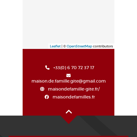
Leaflet
| ©
OpenStreetMap
contributors
+33(0) 6 70 72 37 17
maison.de.famille.gite@gmail.com
maisondefamille-gite.fr/
maisondefamilles.fr
Oben auf der Seite