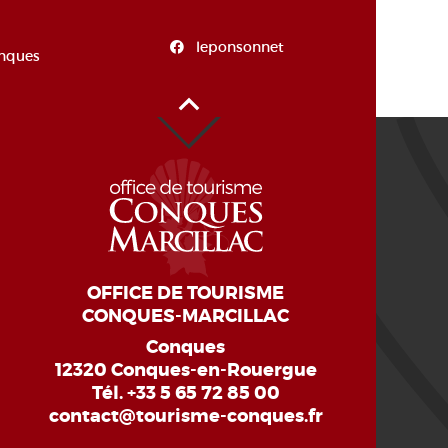
leponsonnet
onques
Oben auf der Seite
OFFICE DE TOURISME
CONQUES-MARCILLAC
Conques
12320 Conques-en-Rouergue
Tél.
+33 5 65 72 85 00
contact@tourisme-conques.fr