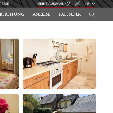
ZUGANG FÜR SEHBEHINDERT
DE
RESSE
MEINE AUSWAHL
SUCHEN
RBEREITUNG
ANREISE
KALENDER