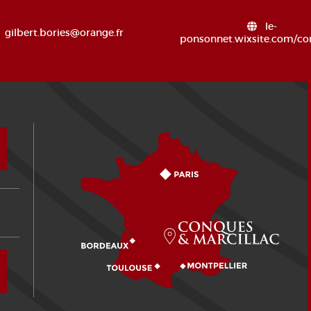
le-
gilbert.bories@orange.fr
ponsonnet.wixsite.com/c
Wie kommen?