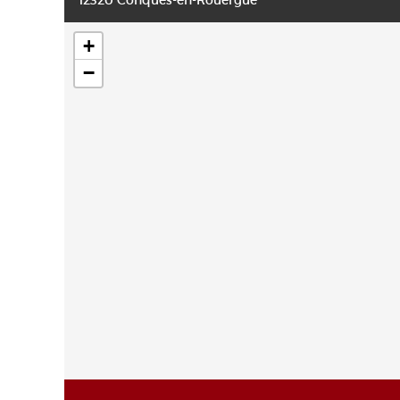
12320 Conques-en-Rouergue
+
−