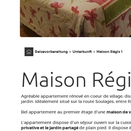
Anfangsseite
Reisevorbereitung
Unterkunft
Maison Régis 1
Maison Régi
Agréable appartement rénové en coeur de village, dis
jardin. Idéalement situé sur la route Soulages, entre
Bel appartement au premier étage d'une
maison de v
L'appartement dispose d'un séjour ouvert sur la cuis
privative et le jardin partagé
de plain pied. Il dispos