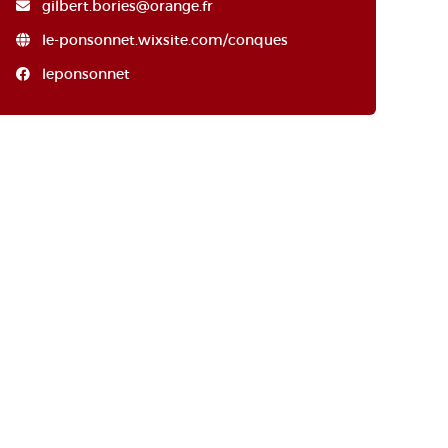
gilbert.bories@orange.fr
le-ponsonnet.wixsite.com/conques
leponsonnet