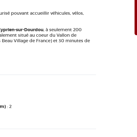
risé pouvant accueillir véhicules, vélos,
Cyprien-sur-Dourdou
, à seulement 200
alement situé au coeur du Vallon de
s Beau Village de France) et 30 minutes de
um)
: 2