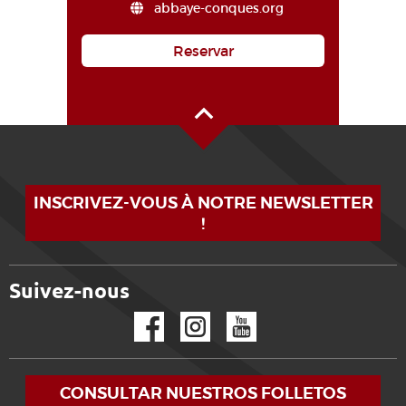
abbaye-conques.org
Reservar
Alto de la página
INSCRIVEZ-VOUS À NOTRE NEWSLETTER
!
Suivez-nous
Facebook
Instagram
YouTube
CONSULTAR NUESTROS FOLLETOS