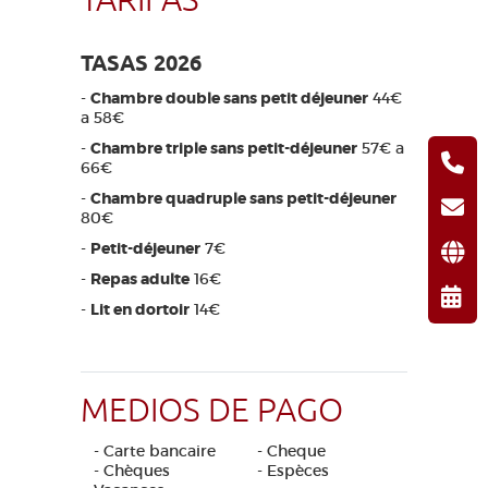
TARIFAS
TASAS 2026
-
Chambre double sans petit déjeuner
44€
a 58€
-
Chambre triple sans petit-déjeuner
57€ a
66€
-
Chambre quadruple sans petit-déjeuner
80€
-
Petit-déjeuner
7€
-
Repas adulte
16€
-
Lit en dortoir
14€
MEDIOS DE PAGO
- Carte bancaire
- Cheque
- Chèques
- Espèces