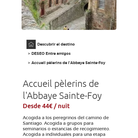
ACCESO PARA DISCAPACITADOS
ES
AVEYRON VIVRE VRAI
Página principal
Descubrir el destino
DESEO Entre amigos
Accueil pèlerins de l'Abbaye Sainte-Foy
Accueil pèlerins de
l'Abbaye Sainte-Foy
Desde 44€ / nuit
Acogida a los peregrinos del camino de
Santiago. Acogida a grupos para
seminarios o estancias de recogimiento.
Acogida a individuales para una etapa