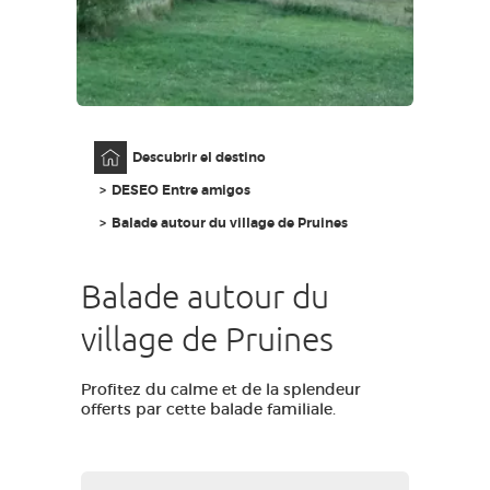
ACCESO PARA DISCAPACITADOS
ES
AVEYRON VIVRE VRAI
Página principal
Descubrir el destino
DESEO Entre amigos
Balade autour du village de Pruines
Balade autour du
village de Pruines
Profitez du calme et de la splendeur
offerts par cette balade familiale.