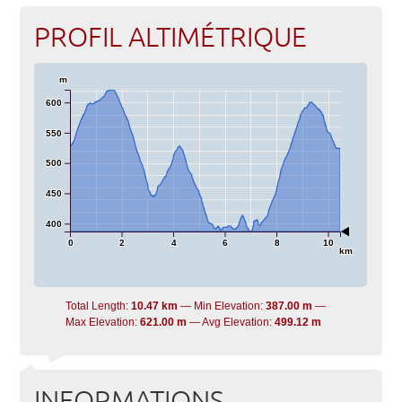
PROFIL ALTIMÉTRIQUE
m
600
550
500
450
400
0
2
4
6
8
10
km
Total Length:
10.47 km
Min Elevation:
387.00 m
Max Elevation:
621.00 m
Avg Elevation:
499.12 m
INFORMATIONS