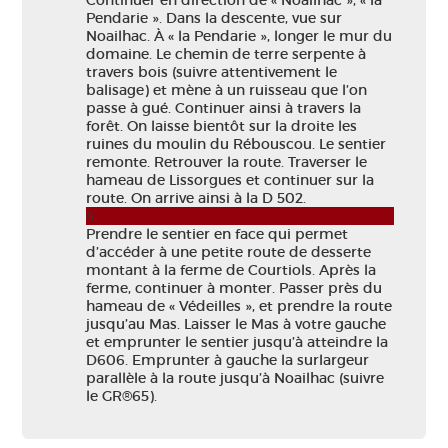
Continuer en direction de « Noailhac », « la
Pendarie ». Dans la descente, vue sur
Noailhac. À « la Pendarie », longer le mur du
domaine. Le chemin de terre serpente à
travers bois (suivre attentivement le
balisage) et mène à un ruisseau que l’on
passe à gué. Continuer ainsi à travers la
forêt. On laisse bientôt sur la droite les
ruines du moulin du Rébouscou. Le sentier
remonte. Retrouver la route. Traverser le
hameau de Lissorgues et continuer sur la
route. On arrive ainsi à la D 502.
4
Prendre le sentier en face qui permet
d’accéder à une petite route de desserte
montant à la ferme de Courtiols. Après la
ferme, continuer à monter. Passer près du
hameau de « Védeilles », et prendre la route
jusqu’au Mas. Laisser le Mas à votre gauche
et emprunter le sentier jusqu’à atteindre la
D606. Emprunter à gauche la surlargeur
parallèle à la route jusqu’à Noailhac (suivre
le GR®65).