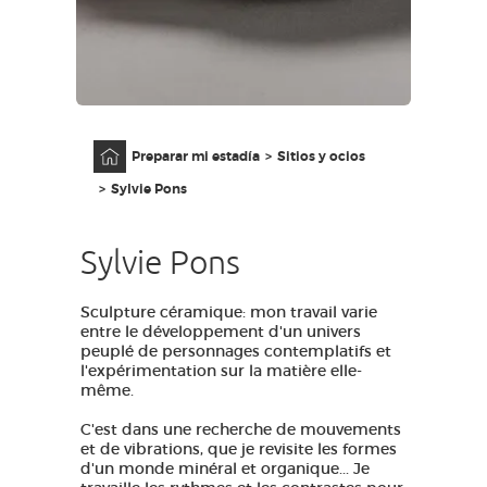
ACCESO PARA DISCAPACITADOS
ES
AVEYRON VIVRE VRAI
Página principal
Preparar mi estadía
Sitios y ocios
Sylvie Pons
Sylvie Pons
Sculpture céramique: mon travail varie
entre le développement d'un univers
peuplé de personnages contemplatifs et
l'expérimentation sur la matière elle-
même.
C'est dans une recherche de mouvements
et de vibrations, que je revisite les formes
d'un monde minéral et organique... Je