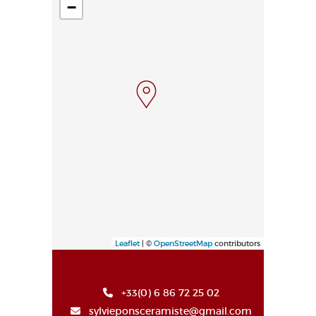
−
Leaflet
| ©
OpenStreetMap
contributors
+33(0) 6 86 72 25 02
sylvieponsceramiste@gmail.com