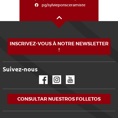
pg/sylvieponsceramiste
Alto de la página
INSCRIVEZ-VOUS À NOTRE NEWSLETTER
!
Suivez-nous
Facebook
Instagram
YouTube
CONSULTAR NUESTROS FOLLETOS