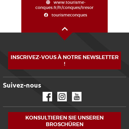
www.tourisme-
conques.fr/fr/conques/tresor
tourismeconques
Oben auf der Seite
INSCRIVEZ-VOUS À NOTRE NEWSLETTER
!
Suivez-nous
Facebook
Instagram
YouTube
KONSULTIEREN SIE UNSEREN
BROSCHÜREN