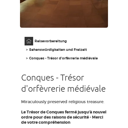
ZUGANG FÜR SEHBEHINDERT
DE
AVEYRON VIVRE VRAI
Anfangsseite
Reisevorbereitung
Sehenswürdigkeiten und Freizeit
Conques - Trésor d'orfèvrerie médiévale
Conques - Trésor
d'orfèvrerie médiévale
Miraculously preserved religious treasure.
Le Trésor de Conques fermé jusqu’à nouvel
ordre pour des raisons de sécurité - Merci
de votre compréhension