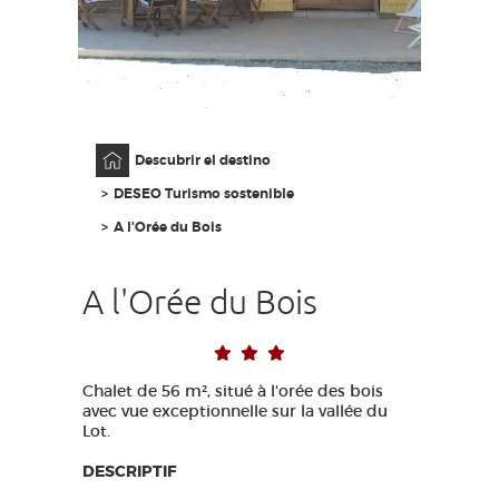
ACCESO PARA DISCAPACITADOS
ES
AVEYRON VIVRE VRAI
Página principal
Descubrir el destino
DESEO Turismo sostenible
A l'Orée du Bois
A l'Orée du Bois
Chalet de 56 m², situé à l'orée des bois
avec vue exceptionnelle sur la vallée du
Lot.
DESCRIPTIF