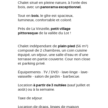
Chalet situé en pleine nature, à l'orée des
bois, avec un
panorama exceptionnel.
Tout en
bois
, le gîte est spacieux,
lumineux, confortable et coloré.
Près de La Vinzelle,
petit village
pittoresque
de la vallée du Lot !
Chalet indépendant de
plain-pied
(56 m²)
composé de 2 chambres, un coin cuisine
équipé, un séjour, une salle d'eau et d'une
terrasse en partie couverte. Cour non close
et parking privé.
Équipements : TV / DVD - lave-linge - lave-
vaisselle - salon de jardin - barbecue.
Location
à partir de 3 nuitées
(sauf juillet et
août) ou à la semaine.
Taxe de séjour.
Location de draps, linges de maison