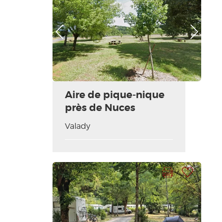
Foto anterior
Foto siguiente
Aire de pique-nique
près de Nuces
Valady
Imprimir la hoja
Añadir a mi selección