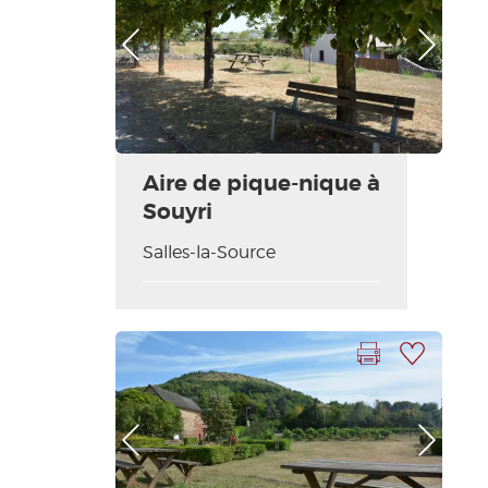
Foto anterior
Foto siguiente
Aire de pique-nique à
Souyri
Salles-la-Source
Imprimir la hoja
Añadir a mi selección
Foto anterior
Foto siguiente