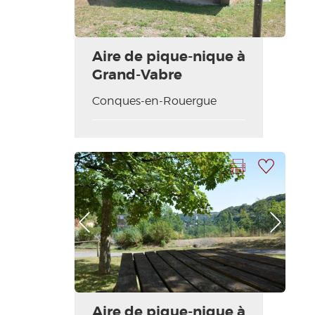
Aire de pique-nique à
Grand-Vabre
Conques-en-Rouergue
Imprimir la hoja
Añadir a mi selección
Foto anterior
Foto siguiente
Aire de pique-nique à