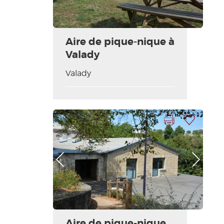
Aire de pique-nique à
Valady
Valady
Imprimir la hoja
Añadir a mi selección
Foto anterior
Foto siguiente
Aire de pique-nique