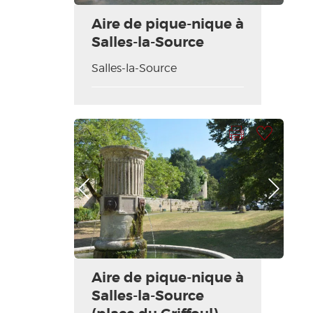
Aire de pique-nique à
Salles-la-Source
Salles-la-Source
Imprimir la hoja
Añadir a mi selección
Foto anterior
Foto siguiente
Aire de pique-nique à
Salles-la-Source