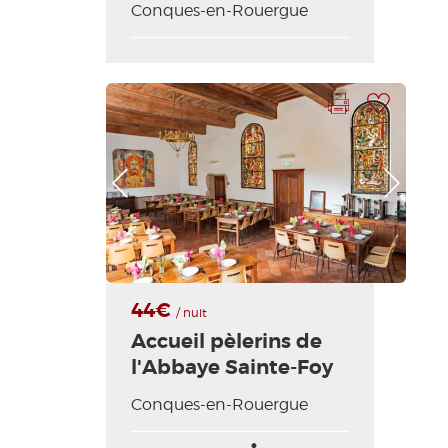
Conques-en-Rouergue
Imprimir la hoja
Añadir a mi selección
Foto anterior
Foto siguiente
44€
/ nuit
Accueil pèlerins de
l'Abbaye Sainte-Foy
Conques-en-Rouergue