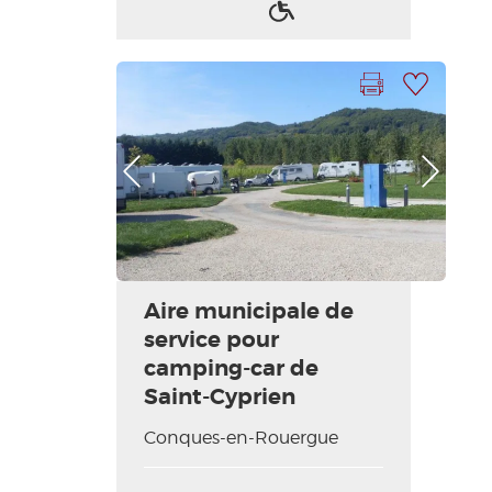
Acceso
para
discapacitados
Imprimir la hoja
Añadir a mi selección
Foto anterior
Foto siguiente
Aire municipale de
service pour
camping-car de
Saint-Cyprien
Conques-en-Rouergue