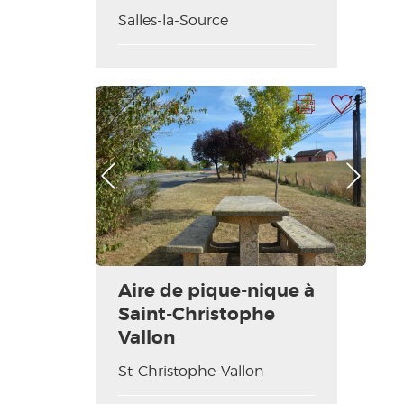
Salles-la-Source
Imprimir la hoja
Añadir a mi selección
Foto anterior
Foto siguiente
Aire de pique-nique à
Saint-Christophe
Vallon
St-Christophe-Vallon