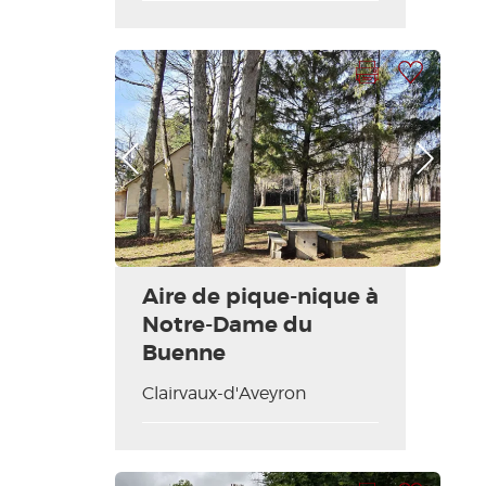
Imprimir la hoja
Añadir a mi selección
Foto anterior
Foto siguiente
Aire de pique-nique à
Notre-Dame du
Buenne
Clairvaux-d'Aveyron
Imprimir la hoja
Añadir a mi selección