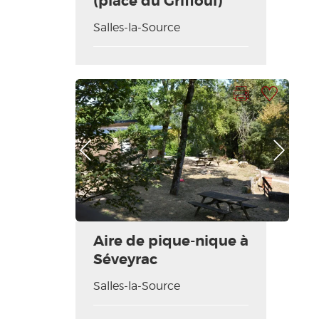
(place du Griffoul)
Salles-la-Source
Imprimir la hoja
Añadir a mi selección
Foto anterior
Foto siguiente
Aire de pique-nique à
Séveyrac
Salles-la-Source