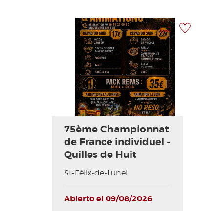
ACCESO PARA DISCAPACITADOS
ES
Imprimir la hoja
Añadir a mi selección
AVEYRON VIVRE VRAI
Foto anterior
Foto siguiente
75ème Championnat
de France individuel -
Quilles de Huit
St-Félix-de-Lunel
Abierto el 09/08/2026