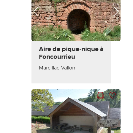
Foto anterior
Foto siguiente
Aire de pique-nique à
Foncourrieu
Marcillac-Vallon
Imprimir la hoja
Añadir a mi selección