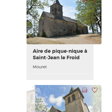
Foto anterior
Foto siguiente
Aire de pique-nique à
Saint-Jean le Froid
Mouret
Imprimir la hoja
Añadir a mi selección
Foto anterior
Foto siguiente