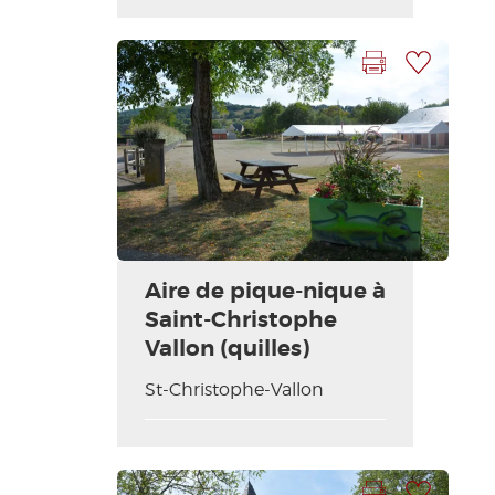
Imprimir la hoja
Añadir a mi selección
Aire de pique-nique à
Saint-Christophe
Vallon (quilles)
St-Christophe-Vallon
Imprimir la hoja
Añadir a mi selección