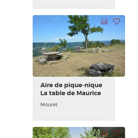
Imprimir la hoja
Añadir a mi selección
Aire de pique-nique
La table de Maurice
Mouret
Imprimir la hoja
Añadir a mi selección