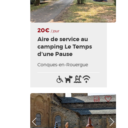
20€
/ jour
Aire de service au
camping Le Temps
d'une Pause
Conques-en-Rouergue
Acceso
Animales
Piscina
Wifi
para
aceptados
/
discapacitados
Internet
Imprimir la hoja
Añadir a mi selección
Foto anterior
Foto siguiente