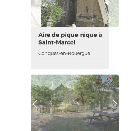
Aire de pique-nique à
Saint-Marcel
Conques-en-Rouergue
Imprimir la hoja
Añadir a mi selección
Foto anterior
Foto siguiente