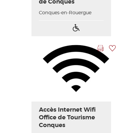
de Conques
Conques-en-Rouergue
Acceso
para
discapacitados
Imprimir la hoja
Añadir a mi selección
Accès Internet Wifi
Office de Tourisme
Conques