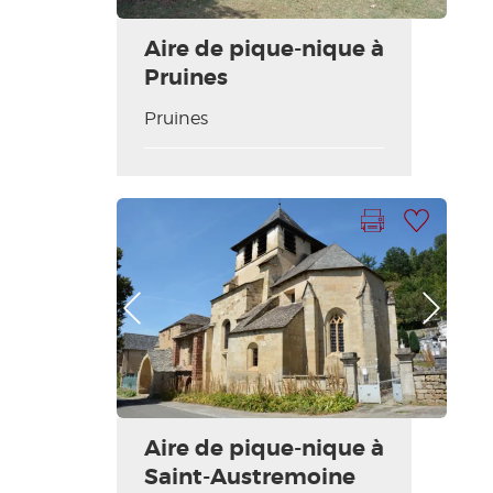
Aire de pique-nique à
Pruines
Pruines
Imprimir la hoja
Añadir a mi selección
Foto anterior
Foto siguiente
Aire de pique-nique à
Saint-Austremoine