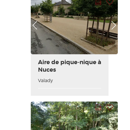
Foto anterior
Foto siguiente
Aire de pique-nique à
Nuces
Valady
Imprimir la hoja
Añadir a mi selección