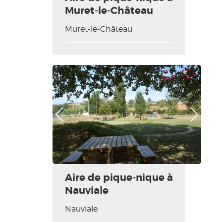
Muret-le-Château
Muret-le-Château
Imprimir la hoja
Añadir a mi selección
Foto anterior
Foto siguiente
Aire de pique-nique à
Nauviale
Nauviale