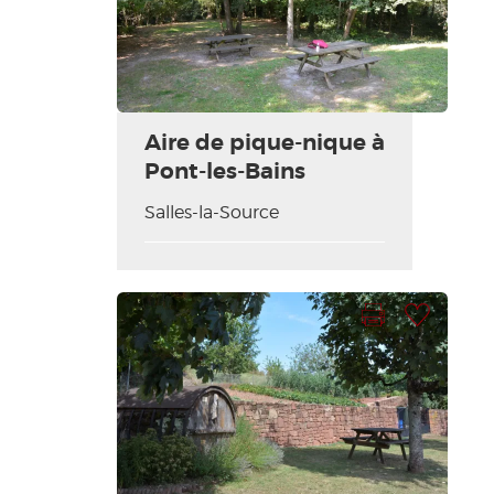
Aire de pique-nique à
Pont-les-Bains
Salles-la-Source
Imprimir la hoja
Añadir a mi selección