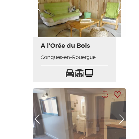
Foto anterior
Foto siguiente
A l'Orée du Bois
Conques-en-Rouergue
Parking
Terraza
Televisión
Imprimir la hoja
Añadir a mi selección
Foto anterior
Foto siguiente