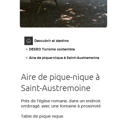
ACCESO PARA DISCAPACITADOS
ES
AVEYRON VIVRE VRAI
Página principal
Descubrir el destino
DESEO Turismo sostenible
Aire de pique-nique à Saint-Austremoine
Aire de pique-nique à
Saint-Austremoine
Près de l'église romane, dans un endroit
ombragé, avec une fontaine à proximité.
Table de pique nique.