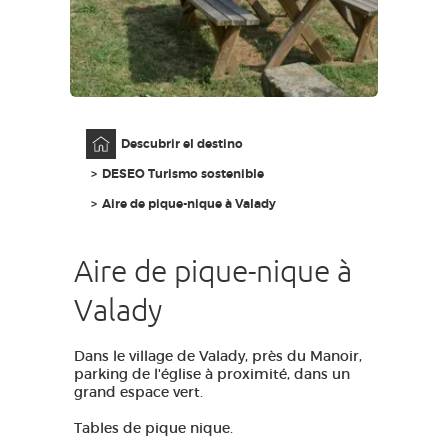
ACCESO PARA DISCAPACITADOS
ES
AVEYRON VIVRE VRAI
Página principal
Descubrir el destino
DESEO Turismo sostenible
Aire de pique-nique à Valady
Aire de pique-nique à
Valady
Dans le village de Valady, près du Manoir,
parking de l'église à proximité, dans un
grand espace vert.
Tables de pique nique.