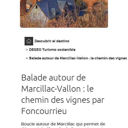
ACCESO PARA DISCAPACITADOS
ES
AVEYRON VIVRE VRAI
Página principal
Descubrir el destino
DESEO Turismo sostenible
Balade autour de Marcillac-Vallon : le chemin des vignes
Balade autour de
Marcillac-Vallon : le
chemin des vignes par
Foncourrieu
Boucle autour de Marcillac qui permet de