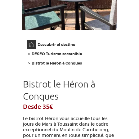
ACCESO PARA DISCAPACITADOS
ES
AVEYRON VIVRE VRAI
Página principal
Descubrir el destino
DESEO Turismo sostenible
Bistrot le Héron à Conques
Bistrot le Héron à
Conques
Desde 35€
Le bistrot Héron vous accueille tous les
jours de Mars à Toussaint dans le cadre
exceptionnel du Moulin de Cambelong,
pour un moment en toute simplicité, que