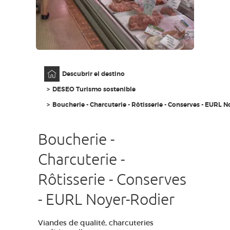
ACCESO PARA DISCAPACITADOS
ES
AVEYRON VIVRE VRAI
Página principal
Descubrir el destino
DESEO Turismo sostenible
Boucherie - Charcuterie - Rôtisserie - Conserves - EURL 
Boucherie -
Charcuterie -
Rôtisserie - Conserves
- EURL Noyer-Rodier
Viandes de qualité, charcuteries