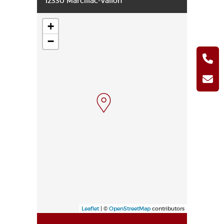
12330 Marcillac-Vallon
+
−
Leaflet
| ©
OpenStreetMap
contributors