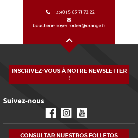
+33(0) 5 65 71 72 22
boucherie.noyer.rodier@orange.fr
Alto de la página
INSCRIVEZ-VOUS À NOTRE NEWSLETTER
!
Suivez-nous
Facebook
Instagram
YouTube
CONSULTAR NUESTROS FOLLETOS