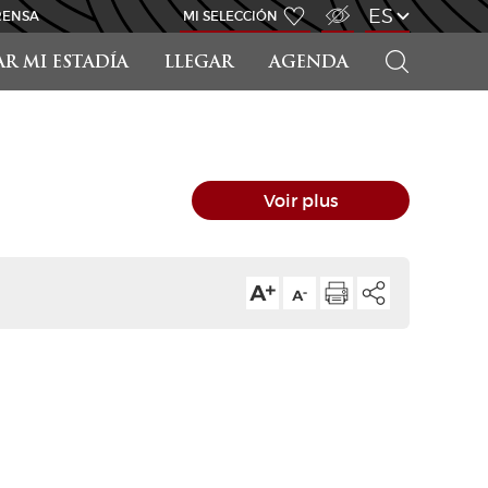
ACCESO PARA DISCAPACITADOS
ES
RENSA
MI SELECCIÓN
BUSCAR
AR MI ESTADÍA
LLEGAR
AGENDA
Voir plus