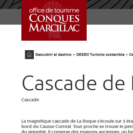
INICIO
Página principal
Descubrir el destino
DESEO Turismo sostenible
C
Cascade de
Cascade
La magnifique cascade de La Roque s'écoule sur 3 ét
bord du Causse Comtal. Tout proche se trouve le pet
du vignoble. Il conserve des maisons anciennes, un b
e