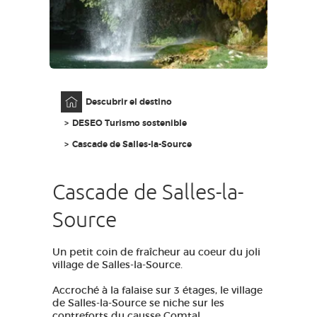
ACCESO PARA DISCAPACITADOS
ES
AVEYRON VIVRE VRAI
Página principal
Descubrir el destino
DESEO Turismo sostenible
Cascade de Salles-la-Source
Cascade de Salles-la-
Source
Un petit coin de fraîcheur au coeur du joli
village de Salles-la-Source.
Accroché à la falaise sur 3 étages, le village
de Salles-la-Source se niche sur les
contreforts du causse Comtal.