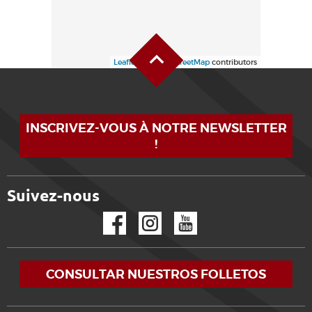
Alto de la página
Leaflet
| ©
OpenStreetMap
contributors
INSCRIVEZ-VOUS À NOTRE NEWSLETTER
!
Suivez-nous
Facebook
Instagram
YouTube
CONSULTAR NUESTROS FOLLETOS