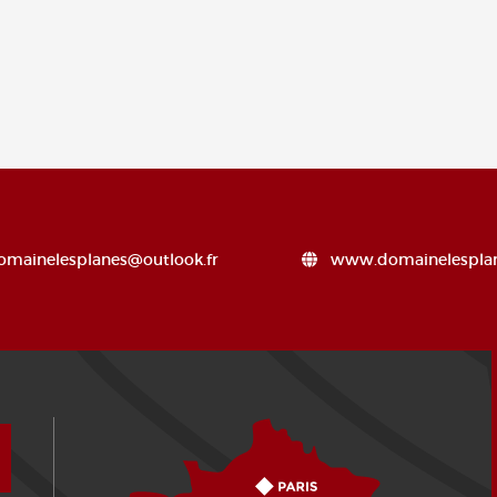
omainelesplanes@outlook.fr
www.domainelesplan
¿Cómo llegar?