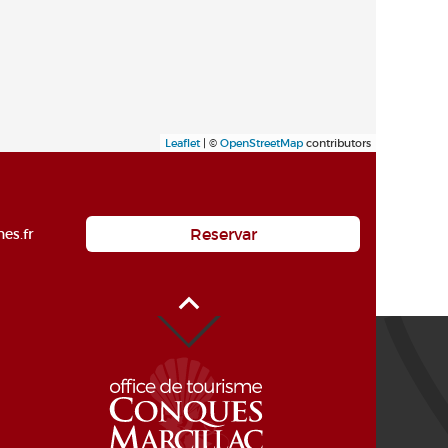
Leaflet
| ©
OpenStreetMap
contributors
Reservar
es.fr
Alto de la página