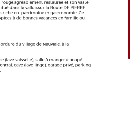
s rouge,agréablement restaurée et son vaste
 situé dans le vallon,sur la Route DE PIERRE
 riche en patrimoine et gastronomie. Ce
ices à de bonnes vacances en famille ou
ordure du village de Nauviale, à la
ine (lave-vaisselle), salle à manger (canapé
entral, cave (lave-linge), garage privé, parking
.