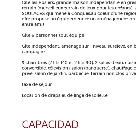
Gîte les Rosiers, grande maison indépendante en grè
terrain (merveilleux terrain de jeux pour les enfants).
SOULAGES qui mène à Conques,au coeur d'une région
gîte propose un équipement et un aménagement prop
entre amis.
Gîte 6 personnes tout équipé
Gîte indépendant, aménagé sur 1 niveau surélevé, en b
campagne
3 chambres (2 lits 140 et 2 lits 90), 2 salles d'eau, cuis
convertible, télévision), salon (banquette), chauffage c
privé, salon de jardin, barbecue, terrain non clos privé
taxe de séjour
Location de draps et de linge de toilette
CAPACIDAD