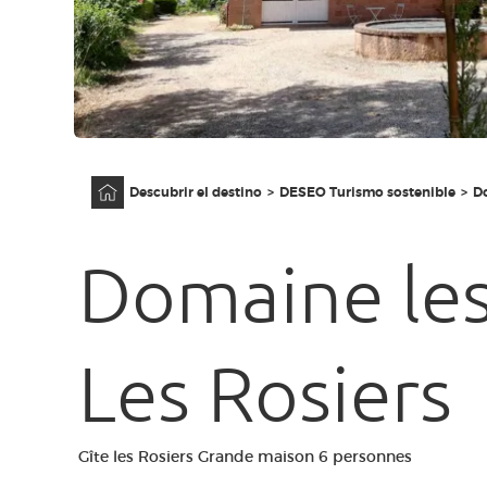
Página principal
Descubrir el destino
DESEO Turismo sostenible
Do
Domaine les
Les Rosiers
Gîte les Rosiers Grande maison 6 personnes