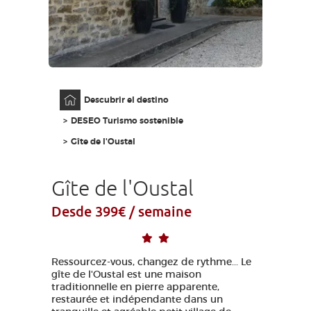
ACCESO PARA DISCAPACITADOS
ES
AVEYRON VIVRE VRAI
Página principal
Descubrir el destino
DESEO Turismo sostenible
Gîte de l'Oustal
Gîte de l'Oustal
Desde 399€ / semaine
Ressourcez-vous, changez de rythme... Le
gîte de l'Oustal est une maison
traditionnelle en pierre apparente,
restaurée et indépendante dans un