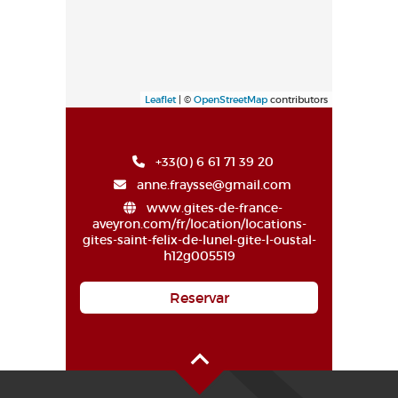
Leaflet
| ©
OpenStreetMap
contributors
+33(0) 6 61 71 39 20
anne.fraysse@gmail.com
www.gites-de-france-
aveyron.com/fr/location/locations-
gites-saint-felix-de-lunel-gite-l-oustal-
h12g005519
Reservar
Alto de la página