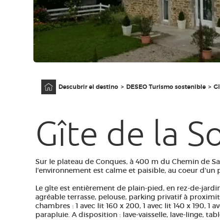
Página principal
Descubrir el destino
DESEO Turismo sostenible
Gî
Gîte de la S
Sur le plateau de Conques, à 400 m du Chemin de Sa
l'environnement est calme et paisible, au coeur d'un 
Le gîte est entièrement de plain-pied, en rez-de-jard
agréable terrasse, pelouse, parking privatif à proximi
chambres : 1 avec lit 160 x 200, 1 avec lit 140 x 190, 1 av
parapluie. A disposition : lave-vaisselle, lave-linge, tabl