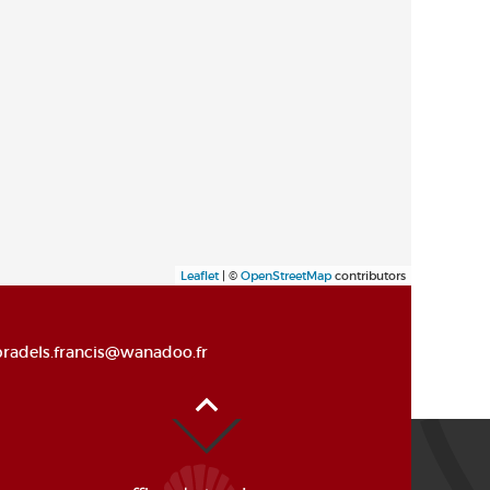
Leaflet
| ©
OpenStreetMap
contributors
pradels.francis@wanadoo.fr
Alto de la página