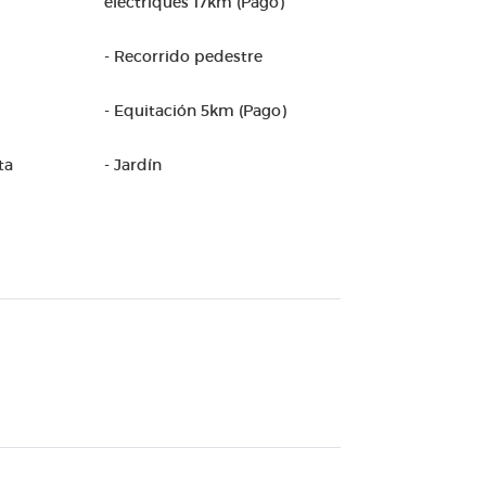
électriques 17km (Pago)
- Recorrido pedestre
- Equitación 5km (Pago)
ta
- Jardín