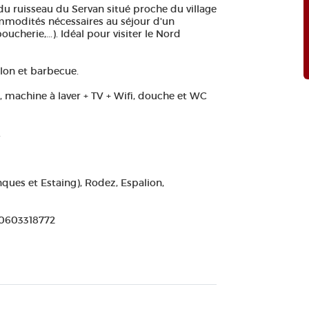
u ruisseau du Servan situé proche du village
mmodités nécessaires au séjour d'un
ucherie,...). Idéal pour visiter le Nord
lon et barbecue.
e, machine à laver + TV + Wifi, douche et WC
.
ques et Estaing), Rodez, Espalion,
 0603318772