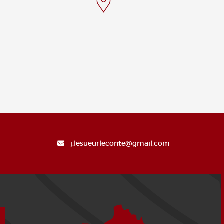
j.lesueurleconte@gmail.com
¿Cómo llegar?