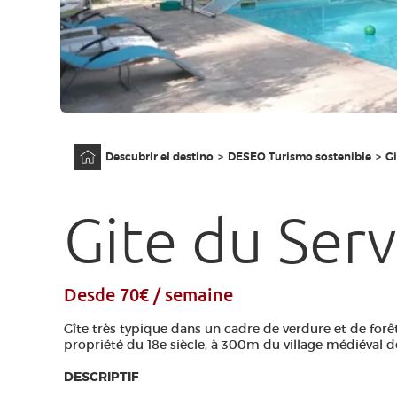
Página principal
Descubrir el destino
DESEO Turismo sostenible
Gi
Gite du Ser
Desde 70€ / semaine
Gîte très typique dans un cadre de verdure et de forêt
propriété du 18e siècle, à 300m du village médiéval 
DESCRIPTIF