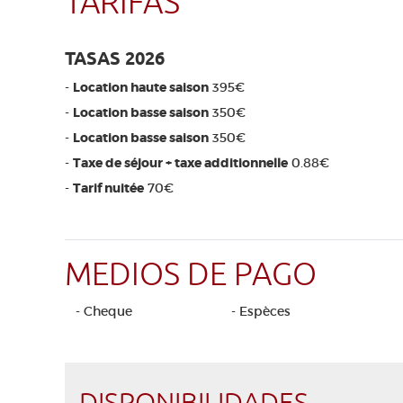
TARIFAS
TASAS 2026
-
Location haute saison
395€
-
Location basse saison
350€
-
Location basse saison
350€
-
Taxe de séjour + taxe additionnelle
0.88€
-
Tarif nuitée
70€
MEDIOS DE PAGO
- Cheque
- Espèces