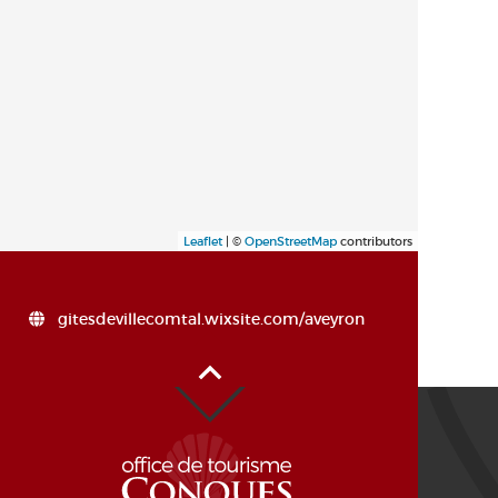
Leaflet
| ©
OpenStreetMap
contributors
gitesdevillecomtal.wixsite.com/aveyron
Alto de la página