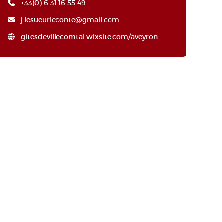
+33(0) 6 31 16 55 49
j.lesueurleconte@gmail.com
gitesdevillecomtal.wixsite.com/aveyron