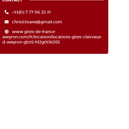
CONTACT
+33(0) 7 77 06 22 31
chris33tiane@gmail.com
www.gites-de-france-
aveyron.com/fr/location/locations-gites-clairvaux-
d-aveyron-gb35-h12g006055