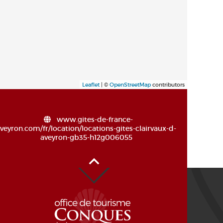
Leaflet
| ©
OpenStreetMap
contributors
www.gites-de-france-
veyron.com/fr/location/locations-gites-clairvaux-d-
aveyron-gb35-h12g006055
Alto de la página