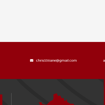
chris33tiane@gmail.com
a
¿Cómo llegar?