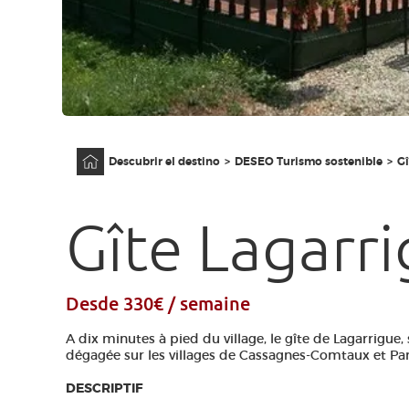
Página principal
Descubrir el destino
DESEO Turismo sostenible
Gî
Gîte Lagarr
Desde 330€ / semaine
A dix minutes à pied du village, le gîte de Lagarrigue,
dégagée sur les villages de Cassagnes-Comtaux et Pa
DESCRIPTIF