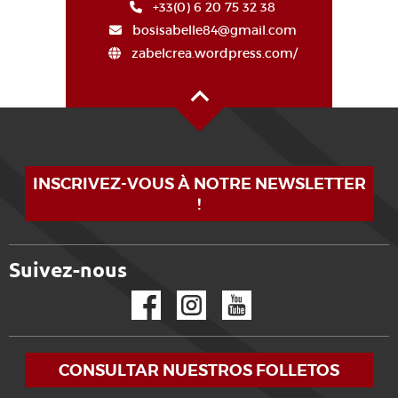
+33(0) 6 20 75 32 38
bosisabelle84@gmail.com
zabelcrea.wordpress.com/
Alto de la página
INSCRIVEZ-VOUS À NOTRE NEWSLETTER
!
Suivez-nous
Facebook
Instagram
YouTube
CONSULTAR NUESTROS FOLLETOS