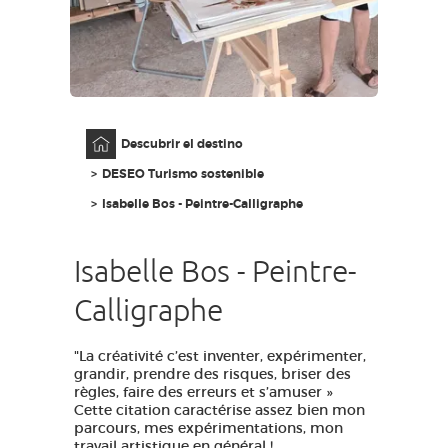
ACCESO PARA DISCAPACITADOS
ES
AVEYRON VIVRE VRAI
Página principal
Descubrir el destino
DESEO Turismo sostenible
Isabelle Bos - Peintre-Calligraphe
Isabelle Bos - Peintre-
Calligraphe
"La créativité c’est inventer, expérimenter,
grandir, prendre des risques, briser des
règles, faire des erreurs et s’amuser »
Cette citation caractérise assez bien mon
parcours, mes expérimentations, mon
travail artistique en général !