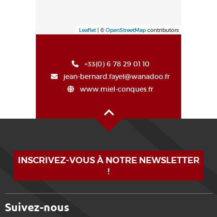
Leaflet
| ©
OpenStreetMap
contributors
+33(0) 6 78 29 01 10
jean-bernard.fayel@wanadoo.fr
www.miel-conques.fr
Alto de la página
INSCRIVEZ-VOUS À NOTRE NEWSLETTER
!
Suivez-nous