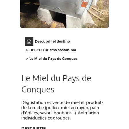
ACCESO PARA DISCAPACITADOS
ES
AVEYRON VIVRE VRAI
Página principal
Descubrir el destino
DESEO Turismo sostenible
Le Miel du Pays de Conques
Le Miel du Pays de
Conques
Dégustation et vente de miel et produits
de la ruche (pollen, miel en rayon, pain
d'épices, savon, bonbons...). Animation
individuelles et groupes.
DESCRIPTIF