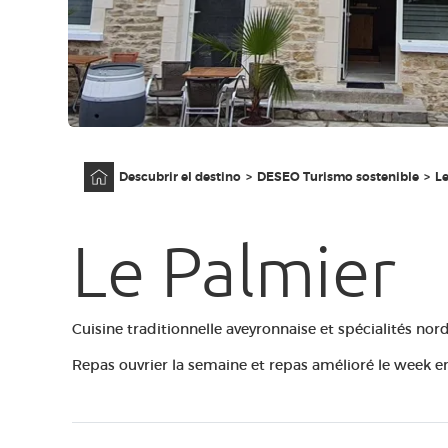
Página principal
Descubrir el destino
DESEO Turismo sostenible
Le
Le Palmier
Cuisine traditionnelle aveyronnaise et spécialités nord
Repas ouvrier la semaine et repas amélioré le week