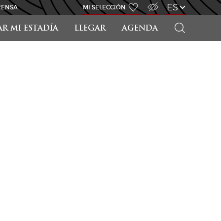
ACCESO PARA DISCAPACITADOS
ES
RENSA
MI SELECCIÓN
BUSCAR
AR MI ESTADÍA
LLEGAR
AGENDA