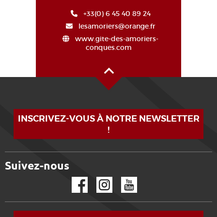
+33(0) 6 45 40 89 24
lesamoriers@orange.fr
www.gite-des-amoriers-
conques.com
Alto de la página
INSCRIVEZ-VOUS À NOTRE NEWSLETTER
!
Suivez-nous
Facebook
Instagram
YouTube