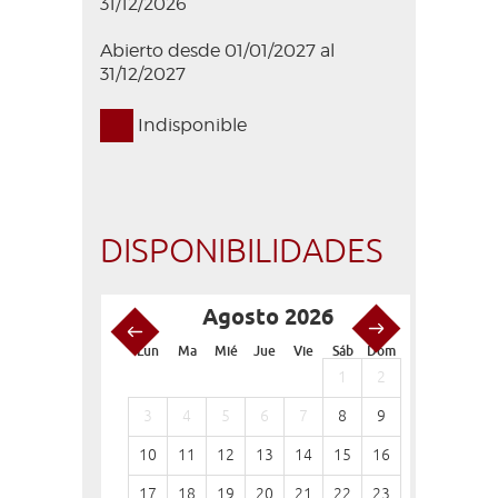
31/12/2026
Abierto desde 01/01/2027 al
31/12/2027
Indisponible
DISPONIBILIDADES
Agosto 2026
S
Lun
Ma
Mié
Jue
Vie
Sáb
Dom
Lun
Ma
1
2
1
3
4
5
6
7
8
9
7
8
10
11
12
13
14
15
16
14
15
17
18
19
20
21
22
23
21
22