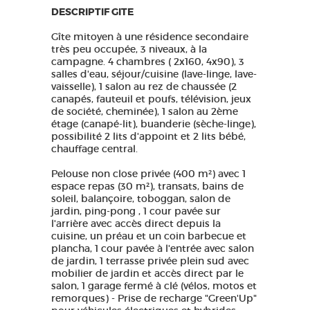
DESCRIPTIF GITE
Gîte mitoyen à une résidence secondaire
très peu occupée, 3 niveaux, à la
campagne. 4 chambres ( 2x160, 4x90), 3
salles d'eau, séjour/cuisine (lave-linge, lave-
vaisselle), 1 salon au rez de chaussée (2
canapés, fauteuil et poufs, télévision, jeux
de société, cheminée), 1 salon au 2ème
étage (canapé-lit), buanderie (sèche-linge),
possibilité 2 lits d'appoint et 2 lits bébé,
chauffage central.
Pelouse non close privée (400 m²) avec 1
espace repas (30 m²), transats, bains de
soleil, balançoire, toboggan, salon de
jardin, ping-pong , 1 cour pavée sur
l'arrière avec accès direct depuis la
cuisine, un préau et un coin barbecue et
plancha, 1 cour pavée à l'entrée avec salon
de jardin, 1 terrasse privée plein sud avec
mobilier de jardin et accès direct par le
salon, 1 garage fermé à clé (vélos, motos et
remorques) - Prise de recharge "Green'Up"