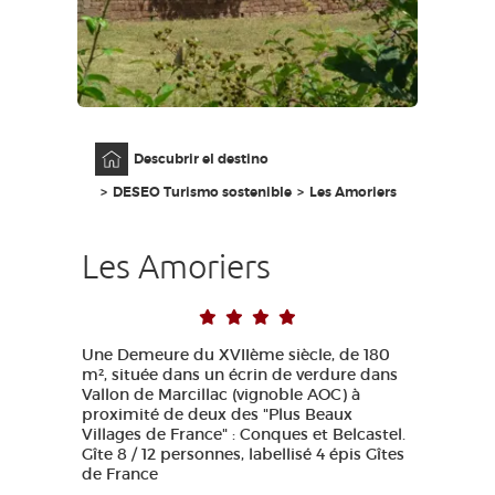
ACCESO PARA DISCAPACITADOS
ES
AVEYRON VIVRE VRAI
Página principal
Descubrir el destino
DESEO Turismo sostenible
Les Amoriers
Les Amoriers
Une Demeure du XVIIème siècle, de 180
m², située dans un écrin de verdure dans
Vallon de Marcillac (vignoble AOC) à
proximité de deux des "Plus Beaux
Villages de France" : Conques et Belcastel.
Gîte 8 / 12 personnes, labellisé 4 épis Gîtes
de France