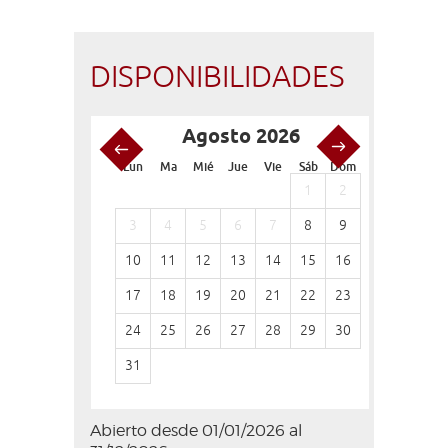
DISPONIBILIDADES
Agosto 2026
S
Lun
Ma
Mié
Jue
Vie
Sáb
Dom
Lun
Ma
1
2
1
3
4
5
6
7
8
9
7
8
10
11
12
13
14
15
16
14
15
17
18
19
20
21
22
23
21
22
24
25
26
27
28
29
30
28
29
31
Abierto desde 01/01/2026 al