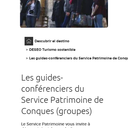
ACCESO PARA DISCAPACITADOS
ES
AVEYRON VIVRE VRAI
Página principal
Descubrir el destino
DESEO Turismo sostenible
Les guides-conférenciers du Service Patrimoine de Conq
Les guides-
conférenciers du
Service Patrimoine de
Conques (groupes)
Le Service Patrimoine vous invite à