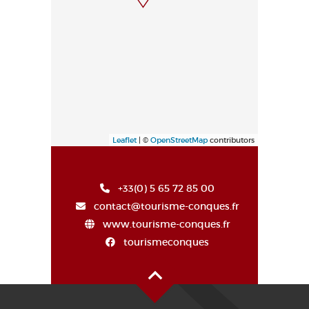
Leaflet
| ©
OpenStreetMap
contributors
+33(0) 5 65 72 85 00
contact@tourisme-conques.fr
www.tourisme-conques.fr
tourismeconques
Alto de la página