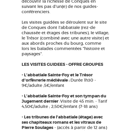
découvrir la richesse de Conques en
suivant les pas d'un(e) de nos guides-
conférenciers.
Les visites guidées se déroulent sur le site
de Conques dont l'abbatiale (rez-de
chaussée et étages des tribunes), le village,
le Trésor (combiné avec une autre visite) et
aux abords proches du bourg, comme
lors les balades commentées "histoire et
paysages".
LES
VISITES GUIDEES - OFFRE GROUPES
- L'abbatiale Sainte-Foy et le Trésor
d'orfèvrerie médiévale :
Durée 1h30 -
9€/adulte ;5€/enfant
- L'abbatiale Sainte-Foy et son tympan du
Jugement dernier
:Visite de 45 min. - Tarif
4,50€/adulte ; 2;50€/enfant (7-18 ans)
- Les tribunes de l'abbatiale (étage) avec
ses chapiteaux romans et les vitraux de
Pierre Soulages
- (accès à partir de 12 ans)