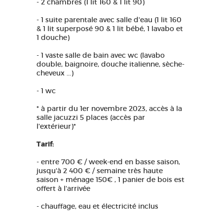
- 2 chambres (1 lit 160 & 1 lit 90)
- 1 suite parentale avec salle d'eau (1 lit 160
& 1 lit superposé 90 & 1 lit bébé, 1 lavabo et
1 douche)
- 1 vaste salle de bain avec wc (lavabo
double, baignoire, douche italienne, sèche-
cheveux ...)
- 1 wc
* à partir du 1er novembre 2023, accès à la
salle jacuzzi 5 places (accès par
l'extérieur)*
Tarif:
- entre 700 € / week-end en basse saison,
jusqu'à 2 400 € / semaine très haute
saison + ménage 150€ , 1 panier de bois est
offert à l'arrivée
- chauffage, eau et électricité inclus