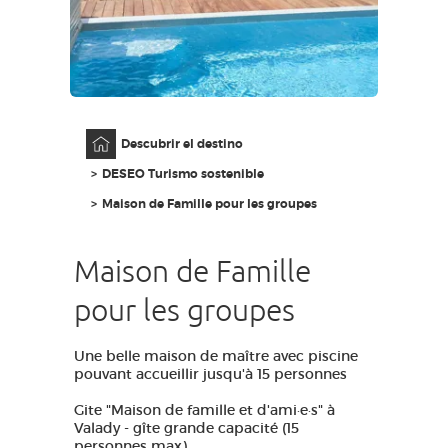
ACCESO PARA DISCAPACITADOS
ES
AVEYRON VIVRE VRAI
Página principal
Descubrir el destino
DESEO Turismo sostenible
Maison de Famille pour les groupes
Maison de Famille
pour les groupes
Une belle maison de maître avec piscine
pouvant accueillir jusqu'à 15 personnes
Gite "Maison de famille et d'ami·e·s" à
Valady - gîte grande capacité (15
personnes max)