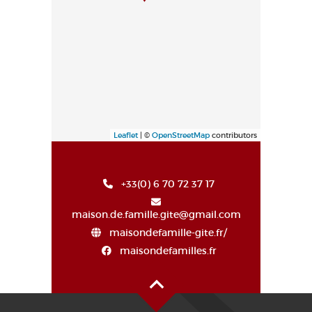
Leaflet
| ©
OpenStreetMap
contributors
+33(0) 6 70 72 37 17
maison.de.famille.gite@gmail.com
maisondefamille-gite.fr/
maisondefamilles.fr
Alto de la página