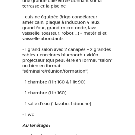
une grande baie vitrée donnant sur la
terrasse et la piscine
- cuisine équipée (frigo-congélateur
américain, plaque à induction 4 feux,
grand four, grand micro-onde, lave-
vaisselle, toasteur, robot ...) + matériel et
vaisselle abondants
- 1 grand salon avec 2 canapés + 2 grandes
tables + enceintes bluetooth + vidéo
projecteur (qui peut être en format "salon"
ou bien en format
"séminaire/réunion/formation")
- 1 chambre (1 lit 160 & 1 lit 90)
- 1 chambre (1 lit 160)
- 1 salle d'eau (1 lavabo, 1 douche)
- 1 wc
Au 1er étage :