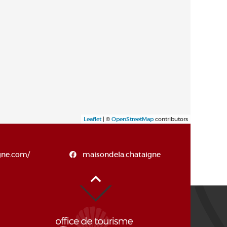
Leaflet
| ©
OpenStreetMap
contributors
gne.com/
maisondela.chataigne
Alto de la página