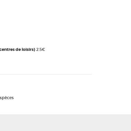
entres de loisirs)
2.5€
Espèces