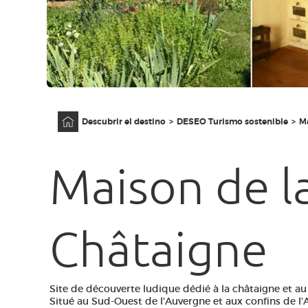
Página principal
Descubrir el destino
DESEO Turismo sostenible
Ma
Maison de l
Châtaigne
Site de découverte ludique dédié à la châtaigne et au
Situé au Sud-Ouest de l'Auvergne et aux confins de l'