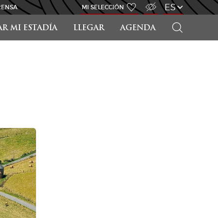
ACCESO PARA DISCAPACITADOS
ES
RENSA
MI SELECCIÓN
BUSCAR
AR MI ESTADÍA
LLEGAR
AGENDA