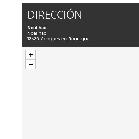
DIRECCIÓN
Noailhac
Noailhac
12320 Conques-en-Rouergue
+
−