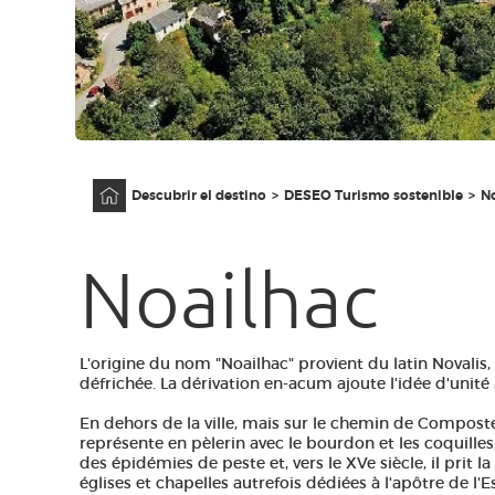
Página principal
Descubrir el destino
DESEO Turismo sostenible
N
Noailhac
L'origine du nom "Noailhac" provient du latin Novalis
défrichée. La dérivation en-acum ajoute l'idée d'unité 
En dehors de la ville, mais sur le chemin de Compostel
représente en pèlerin avec le bourdon et les coquill
des épidémies de peste et, vers le XVe siècle, il pri
églises et chapelles autrefois dédiées à l'apôtre de l'