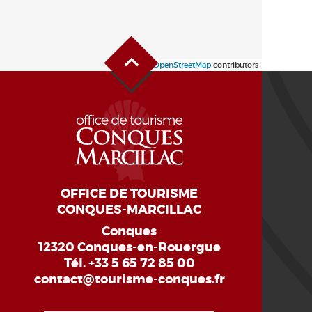
Alto de la página
Leaflet
| ©
OpenStreetMap
contributors
OFFICE DE TOURISME
CONQUES-MARCILLAC
Conques
12320 Conques-en-Rouergue
Tél.
+33 5 65 72 85 00
contact@tourisme-conques.fr