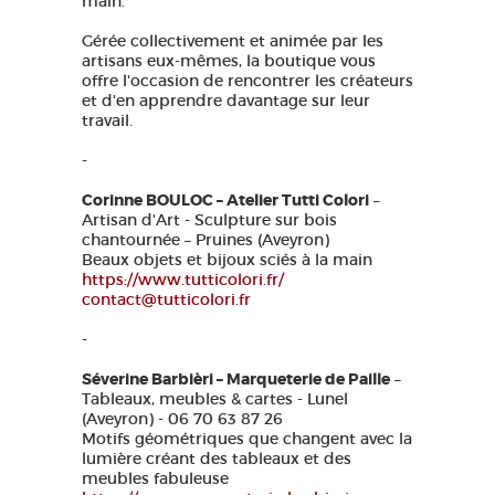
main.
Gérée collectivement et animée par les
artisans eux-mêmes, la boutique vous
offre l'occasion de rencontrer les créateurs
et d'en apprendre davantage sur leur
travail.
-
Corinne BOULOC – Atelier Tutti Colori
–
Artisan d'Art - Sculpture sur bois
chantournée – Pruines (Aveyron)
Beaux objets et bijoux sciés à la main
https://www.tutticolori.fr/
contact@tutticolori.fr
-
Séverine Barbièri – Marqueterie de Paille
–
Tableaux, meubles & cartes - Lunel
(Aveyron) - 06 70 63 87 26
Motifs géométriques que changent avec la
lumière créant des tableaux et des
meubles fabuleuse