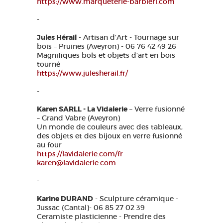
https://www.marqueterie-barbieri.com
-
Jules Hérail
- Artisan d'Art - Tournage sur
bois – Pruines (Aveyron) - 06 76 42 49 26
Magnifiques bols et objets d'art en bois
tourné
https://www.julesherail.fr/
-
Karen SARLL - La Vidalerie
– Verre fusionné
– Grand Vabre (Aveyron)
Un monde de couleurs avec des tableaux,
des objets et des bijoux en verre fusionné
au four
https://lavidalerie.com/fr
karen@lavidalerie.com
-
Karine DURAND
- Sculpture céramique -
Jussac (Cantal)- 06 85 27 02 39
Ceramiste plasticienne - Prendre des