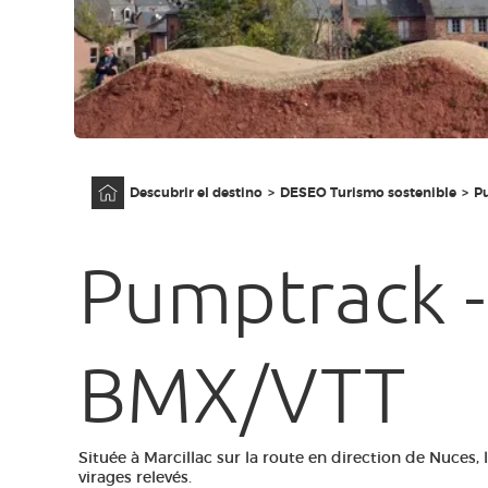
Página principal
Descubrir el destino
DESEO Turismo sostenible
P
Pumptrack -
BMX/VTT
Située à Marcillac sur la route en direction de Nuces, 
virages relevés.