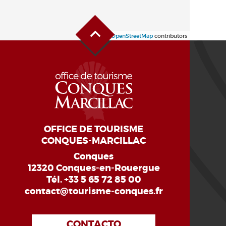
Alto de la página
Leaflet
| ©
OpenStreetMap
contributors
OFFICE DE TOURISME
CONQUES-MARCILLAC
Conques
12320 Conques-en-Rouergue
Tél.
+33 5 65 72 85 00
contact@tourisme-conques.fr
CONTACTO