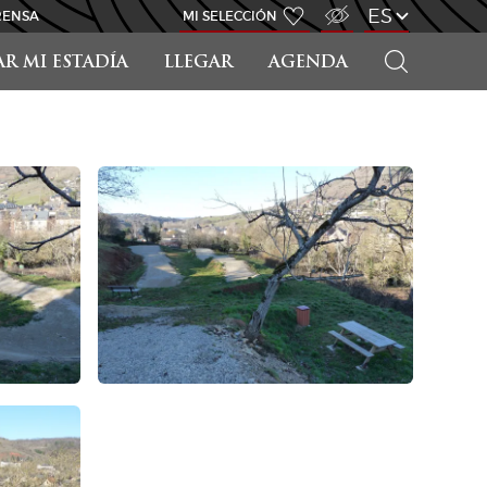
ACCESO PARA DISCAPACITADOS
ES
RENSA
MI SELECCIÓN
BUSCAR
AR MI ESTADÍA
LLEGAR
AGENDA