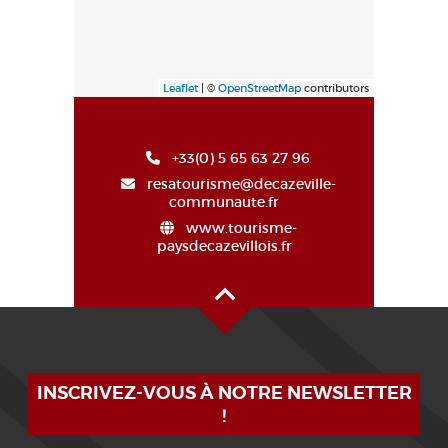
Leaflet
| ©
OpenStreetMap
contributors
+33(0) 5 65 63 27 96
resatourisme@decazeville-
communaute.fr
www.tourisme-
paysdecazevillois.fr
Alto de la página
INSCRIVEZ-VOUS À NOTRE NEWSLETTER
!