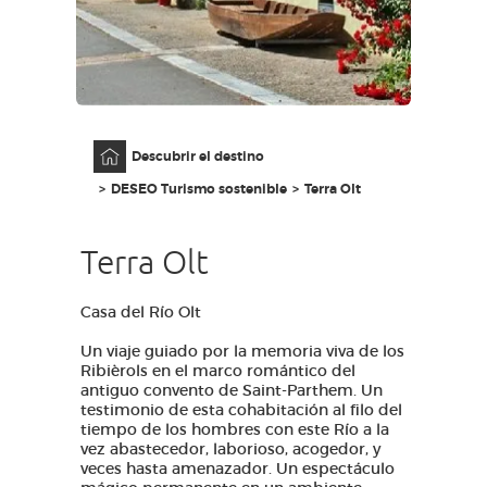
ACCESO PARA DISCAPACITADOS
ES
AVEYRON VIVRE VRAI
Página principal
Descubrir el destino
DESEO Turismo sostenible
Terra Olt
Terra Olt
Casa del Río Olt
Un viaje guiado por la memoria viva de los
Ribièrols en el marco romántico del
antiguo convento de Saint-Parthem. Un
testimonio de esta cohabitación al filo del
tiempo de los hombres con este Río a la
vez abastecedor, laborioso, acogedor, y
veces hasta amenazador. Un espectáculo