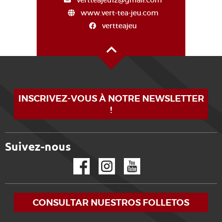
vertteajeu12@gmail.com
www.vert-tea-jeu.com
vertteajeu
Alto de la página
INSCRIVEZ-VOUS À NOTRE NEWSLETTER
!
Suivez-nous
Facebook
Instagram
YouTube
CONSULTAR NUESTROS FOLLETOS