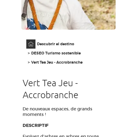
ACCESO PARA DISCAPACITADOS
ES
AVEYRON VIVRE VRAI
Página principal
Descubrir el destino
DESEO Turismo sostenible
Vert Tea Jeu - Accrobranche
Vert Tea Jeu -
Accrobranche
De nouveaux espaces, de grands
moments !
DESCRIPTIF
Evoluez d'arbres en arbres en toute