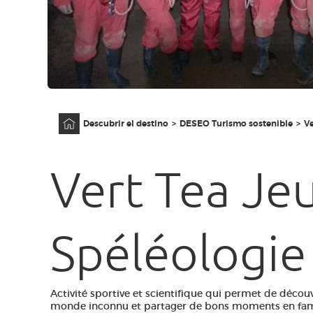
Página principal
Descubrir el destino
DESEO Turismo sostenible
Ve
Vert Tea Jeu
Spéléologie
Activité sportive et scientifique qui permet de décou
monde inconnu et partager de bons moments en famil