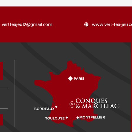
vertteajeu12@gmail.com
www.vert-tea-jeu.
¿Cómo llegar?