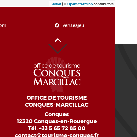
Leaflet
| ©
OpenStreetMap
contributors
com
vertteajeu
Alto de la página
OFFICE DE TOURISME
CONQUES-MARCILLAC
Conques
12320 Conques-en-Rouergue
Tél.
+33 5 65 72 85 00
contact@tourisme-conques.fr