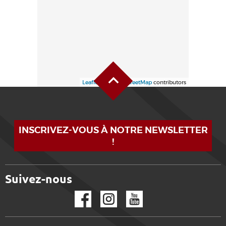
Alto de la página
Leaflet
| ©
OpenStreetMap
contributors
INSCRIVEZ-VOUS À NOTRE NEWSLETTER
!
Suivez-nous
Facebook
Instagram
YouTube