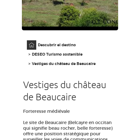
ACCESO PARA DISCAPACITADOS
ES
AVEYRON VIVRE VRAI
Página principal
Descubrir el destino
DESEO Turismo sostenible
Vestiges du château de Beaucaire
Vestiges du château
de Beaucaire
Forteresse médiévale
Le site de Beaucaire (Belcayre en occitan
qui signifie beau rocher, belle forteresse)
offre une position stratégique pour
surveiller les voies de communications