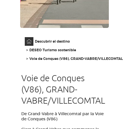
ACCESO PARA DISCAPACITADOS
ES
AVEYRON VIVRE VRAI
Página principal
Descubrir el destino
DESEO Turismo sostenible
Voie de Conques (V86), GRAND-VABRE/VILLECOMTAL
Voie de Conques
(V86), GRAND-
VABRE/VILLECOMTAL
De Grand-Vabre à Villecomtal par la Voie
de Conques (V86)