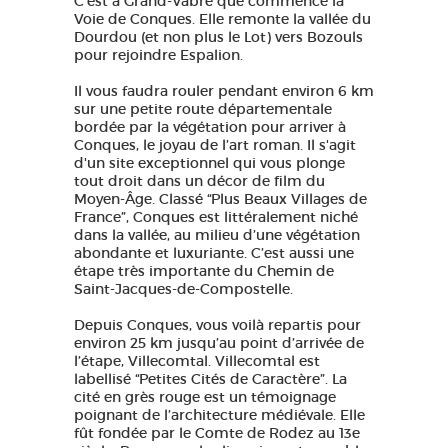
C’est à Grand-Vabre que commence la
Voie de Conques. Elle remonte la vallée du
Dourdou (et non plus le Lot) vers Bozouls
pour rejoindre Espalion.
Il vous faudra rouler pendant environ 6 km
sur une petite route départementale
bordée par la végétation pour arriver à
Conques, le joyau de l’art roman.
Il s'agit
d'un site exceptionnel qui vous plonge
tout droit dans un décor de film du
Moyen-Âge. Classé “Plus Beaux Villages de
France”, Conques est littéralement niché
dans la vallée, au milieu d’une végétation
abondante et luxuriante. C’est aussi une
étape très importante du Chemin de
Saint-Jacques-de-Compostelle.
Depuis Conques, vous voilà repartis pour
environ 25 km jusqu’au point d’arrivée de
l’étape, Villecomtal.
Villecomtal est
labellisé “Petites Cités de Caractère”. La
cité en grès rouge est un témoignage
poignant de l’architecture médiévale. Elle
fût fondée par le Comte de Rodez au 13e