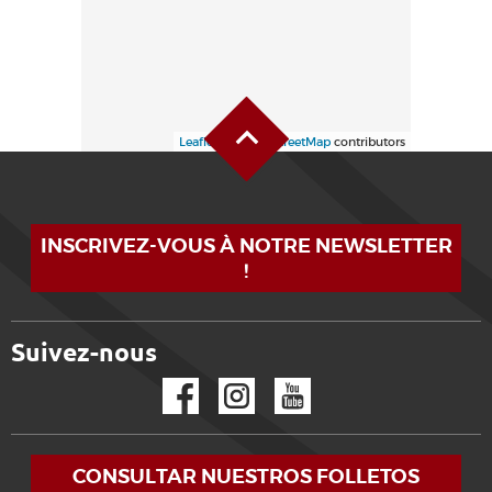
Alto de la página
Leaflet
| ©
OpenStreetMap
contributors
INSCRIVEZ-VOUS À NOTRE NEWSLETTER
!
Suivez-nous
Facebook
Instagram
YouTube
CONSULTAR NUESTROS FOLLETOS