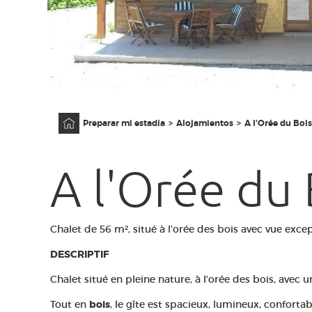
Página principal
Preparar mi estadía
Alojamientos
A l'Orée du Bois
A l'Orée du 
Chalet de 56 m², situé à l'orée des bois avec vue except
DESCRIPTIF
Chalet situé en pleine nature, à l'orée des bois, avec u
Tout en
bois
, le gîte est spacieux, lumineux, confortab