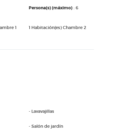
Persona(s) (máximo)
: 6
hambre 1
1 Habitación(es) Chambre 2
- Lavavajillas
- Salón de jardín