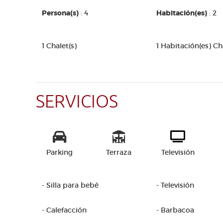
Persona(s)
: 4
Habitación(es)
: 2
1 Chalet(s)
1 Habitación(es) C
SERVICIOS
Parking
Terraza
Televisión
- Silla para bebé
- Televisión
- Calefacción
- Barbacoa