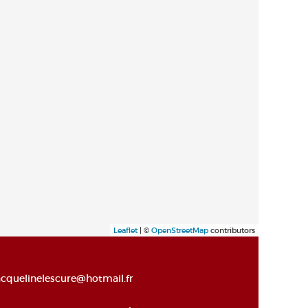
Leaflet
| ©
OpenStreetMap
contributors
acquelinelescure@hotmail.fr
Alto de la página