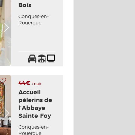
Bois
Conques-en-
Rouergue
Foto siguiente
Parking
Terraza
Televisión
a mi selección
44€
/ nuit
Accueil
pèlerins de
l'Abbaye
Foto siguiente
Sainte-Foy
Conques-en-
Rouergue