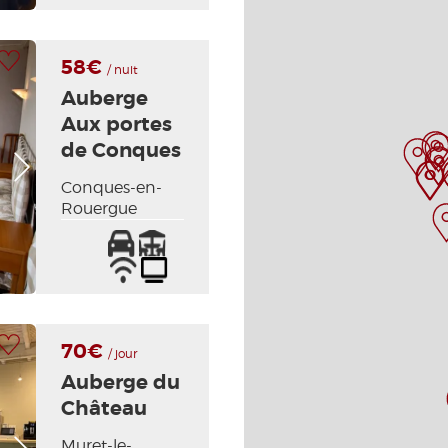
/
y
Internet
ropa
blanca
a mi selección
58€
incluidas
/ nuit
Auberge
Aux portes
de Conques
Foto siguiente
Conques-en-
Rouergue
Parking
Terraza
Wifi
Televisión
/
Internet
a mi selección
70€
/ jour
Auberge du
Château
Foto siguiente
Muret-le-