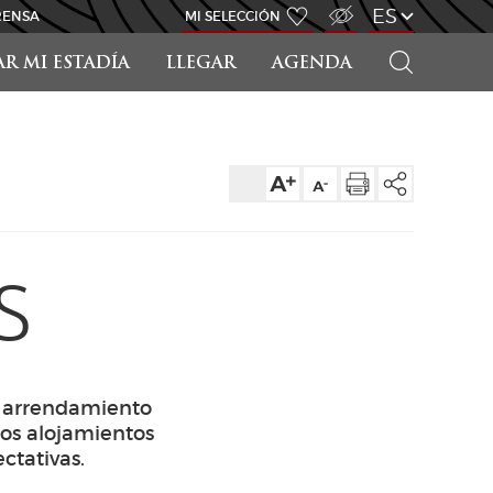
ACCESO PARA DISCAPACITADOS
ES
RENSA
MI SELECCIÓN
BUSCAR
AR MI ESTADÍA
LLEGAR
AGENDA
S
, arrendamiento
los alojamientos
ctativas.