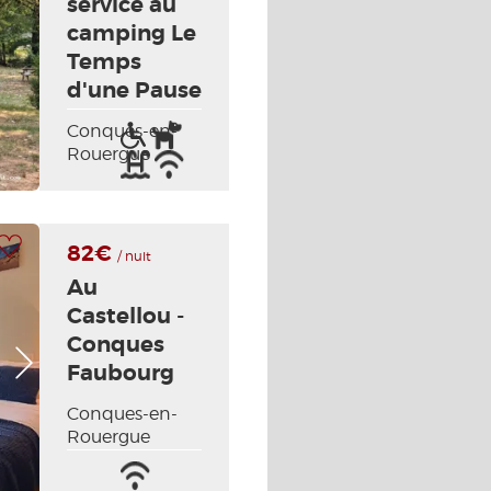
service au
camping Le
Temps
d'une Pause
Conques-en-
Acceso
Animales
Rouergue
para
aceptados
Piscina
Wifi
discapacitados
/
Internet
a mi selección
82€
/ nuit
Au
Castellou -
Conques
Foto siguiente
Faubourg
Conques-en-
Rouergue
Wifi
Sábanas