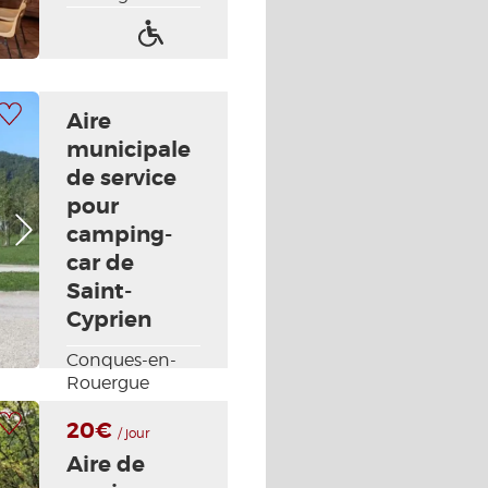
Acceso
para
discapacitados
a mi selección
Aire
municipale
de service
pour
Foto siguiente
camping-
car de
Saint-
Cyprien
Conques-en-
Rouergue
a mi selección
20€
/ jour
Aire de