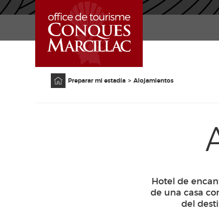
INICIO
Página principal
Preparar mi estadía
Alojamientos
Hotel de encan
de una casa con
del dest