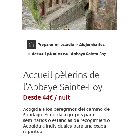
ACCESO PARA DISCAPACITADOS
ES
AVEYRON VIVRE VRAI
Página principal
Preparar mi estadía
Alojamientos
Accueil pèlerins de l'Abbaye Sainte-Foy
Accueil pèlerins de
l'Abbaye Sainte-Foy
Desde 44€ / nuit
Acogida a los peregrinos del camino de
Santiago. Acogida a grupos para
seminarios o estancias de recogimiento.
Acogida a individuales para una etapa
espiritual.