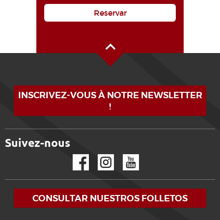
Reservar
Alto de la página
INSCRIVEZ-VOUS À NOTRE NEWSLETTER
!
Suivez-nous
Facebook
Instagram
YouTube
CONSULTAR NUESTROS FOLLETOS