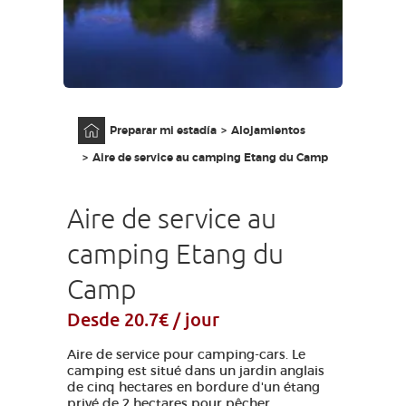
ACCESO PARA DISCAPACITADOS
ES
AVEYRON VIVRE VRAI
Página principal
Preparar mi estadía
Alojamientos
Aire de service au camping Etang du Camp
Aire de service au
camping Etang du
Camp
Desde 20.7€ / jour
Aire de service pour camping-cars. Le
camping est situé dans un jardin anglais
de cinq hectares en bordure d'un étang
privé de 2 hectares pour pêcher.